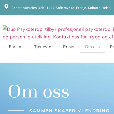
Sønsterudveien 32b, 1412 Sofiemyr (2. Etasje, Kolbotn Helse)
Forside
Tjenester
Priser
Om oss
P
Om oss
SAMMEN SKAPER VI ENDRING –