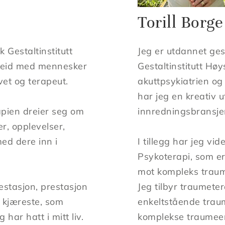
Torill Borge​
 Gestaltinstitutt
Jeg er utdannet ge
rbeid med mennesker
Gestaltinstitutt Høy
vet og terapeut.
akuttpsykiatrien og
har jeg en kreativ 
rapien dreier seg om
innredningsbransje
er, opplevelser,
ed dere inn i
I tillegg har jeg vi
Psykoterapi, som er
mot kompleks trauma
restasjon, prestasjon
Jeg tilbyr traumete
m kjæreste, som
enkeltstående tra
 har hatt i mitt liv.
komplekse traumeer