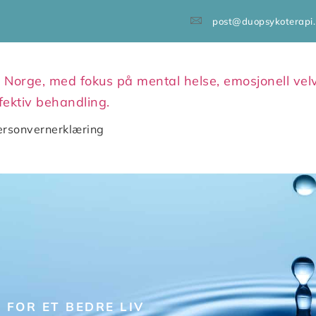
post@duopsykoterapi
ersonvernerklæring
 FOR ET BEDRE LIV