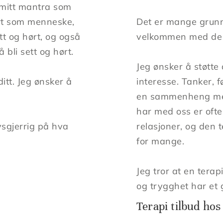
 mitt mantra som
ørt som menneske,
Det er mange grunne
tt og hørt, og også
velkommen med de te
 bli sett og hørt.
Jeg ønsker å støtte
tt. Jeg ønsker å
interesse. Tanker, f
en sammenheng med 
har med oss er ofte
ysgjerrig på hva
relasjoner, og den 
for mange.
Jeg tror at en terapi
og trygghet har et 
Terapi tilbud ho